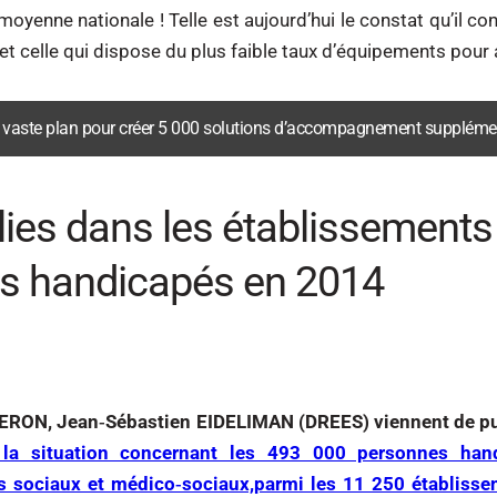
oyenne nationale ! Telle est aujourd’hui le constat qu’il co
 et celle qui dispose du plus faible taux d’équipements pour
e un vaste plan pour créer 5 000 solutions d’accompagnement suppléme
lies dans les établissements
es handicapés en 2014
RON, Jean‐Sébastien EIDELIMAN (DREES) viennent de pu
 la situation concernant les 493 000 personnes han
s sociaux et médico‐sociaux,parmi les 11 250 établisse