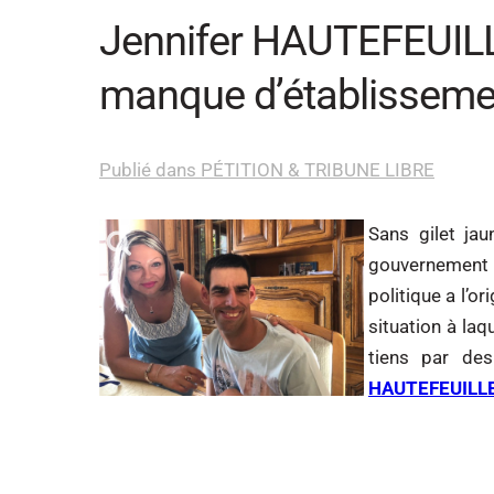
Jennifer HAUTEFEUILLE
manque d’établissemen
Publié dans PÉTITION & TRIBUNE LIBRE
Sans gilet jau
gouvernement f
politique a l’o
situation à laq
tiens par des
HAUTEFEUILLE q