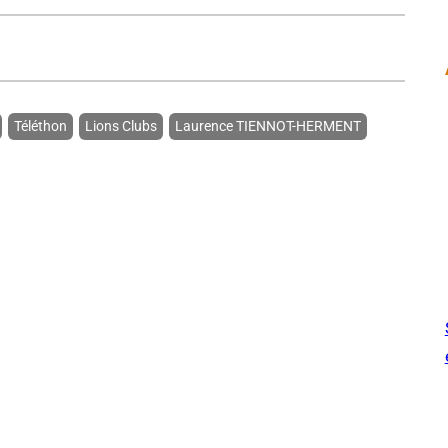
Téléthon
Lions Clubs
Laurence TIENNOT-HERMENT