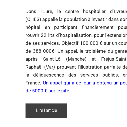
Dans l'Eure, le centre hospitalier d'Évreu
(CHES) appelle la population à investir dans so
hôpital en participant financièrement pou
rouvrir 22 lits d'hospitalisation, pour l’extensio
de ses services. Objectif 100 000 € sur un cou
de 388 000€. Un appel, le troisième du genre
après Saint-Lô (Manche) et Fréjus-Saint
Raphaël (Var) prouvant l’illustration parfaite d
la déliquescence des services publics, e
France.
Un appel qui a ce jour a obtenu un pe
de 5000 € sur le site
.
Lire l'article