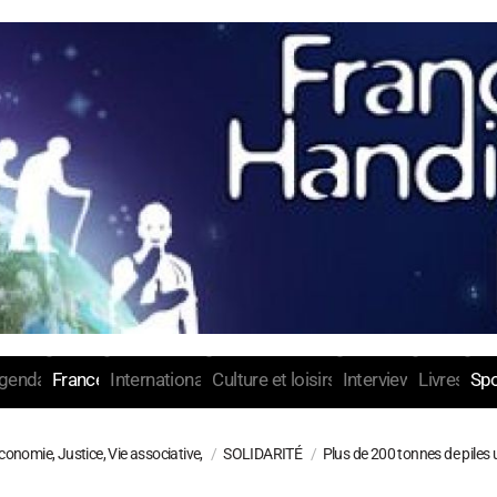
genda
France
International
Culture et loisirs
Interview
Livres
Spo
conomie, Justice, Vie associative,
SOLIDARITÉ
Plus de 200 tonnes de piles u