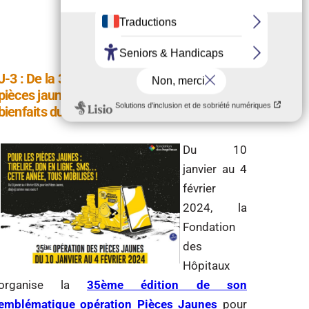
J-3 : De la 35ème édition de l’opération
pièces jaunes placé sous le signe « des
bienfaits du sport sur la santé »
Du 10
janvier au 4
février
2024, la
Fondation
des
Hôpitaux
organise la
35ème édition de son
emblématique opération Pièces Jaunes
pour