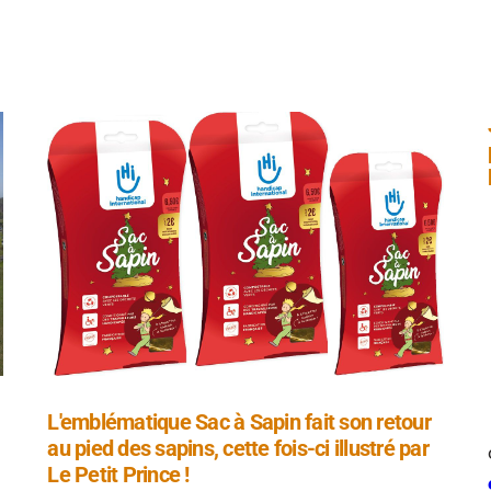
L'emblématique Sac à Sapin fait son retour
au pied des sapins, cette fois-ci illustré par
Le Petit Prince !