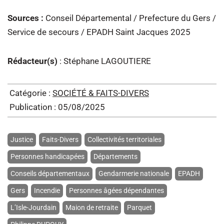
Sources :
Conseil Départemental / Prefecture du Gers /
Service de secours / EPADH Saint Jacques 2025
Rédacteur(s)
: Stéphane LAGOUTIERE
Catégorie :
SOCIÉTÉ & FAITS-DIVERS
Publication : 05/08/2025
Justice
Faits-Divers
Collectivités territoriales
Personnes handicapées
Départements
Conseils départementaux
Gendarmerie nationale
EPADH
Gers
Incendie
Personnes âgées dépendantes
L’Isle-Jourdain
Maion de retraite
Parquet