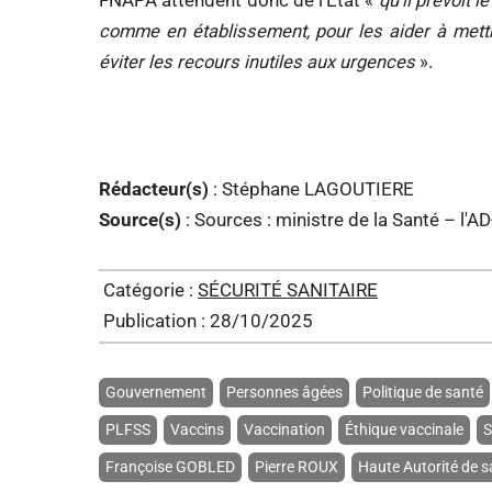
FNAPA attendent donc de l'État «
qu'il prévoit 
comme en établissement, pour les aider à mettr
éviter les recours inutiles aux urgences
».
Rédacteur(s)
: Stéphane LAGOUTIERE
Source(s)
: Sources : ministre de la Santé – l
Catégorie :
SÉCURITÉ SANITAIRE
Publication : 28/10/2025
Gouvernement
Personnes âgées
Politique de santé
PLFSS
Vaccins
Vaccination
Éthique vaccinale
S
Françoise GOBLED
Pierre ROUX
Haute Autorité de s