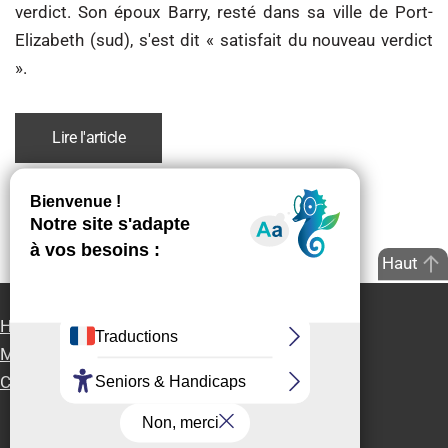
verdict. Son époux Barry, resté dans sa ville de Port-
Elizabeth (sud), s'est dit « satisfait du nouveau verdict
».
Lire l'article
Haut
Handi-Presse Info
Partenaires
Accessibilité
Mentions Légales
Contact
Rejoignez-nous
Contact presse
Connexion