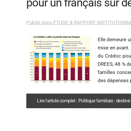
pour un français sur 
Publié dans ÉTUDE & RAPPORT INSTITUTIONN
Elle demeure un
mise en avant.
du Crédoc pour 
DREES, 48 % des
familles conce
des dépenses p
Lire l'article complet : Politique familiale : dest