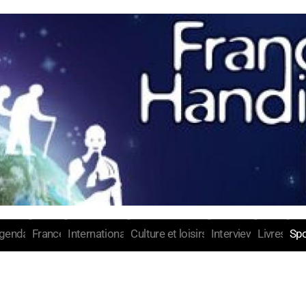
genda
France
International
Culture et loisirs
Interview
Livres
Spo