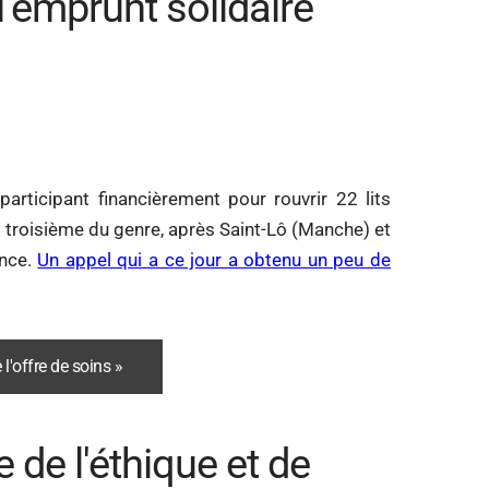
l’emprunt solidaire
participant financièrement pour rouvrir 22 lits
e troisième du genre, après Saint-Lô (Manche) et
ance.
Un appel qui a ce jour a obtenu un peu de
 l'offre de soins »
 de l'éthique et de