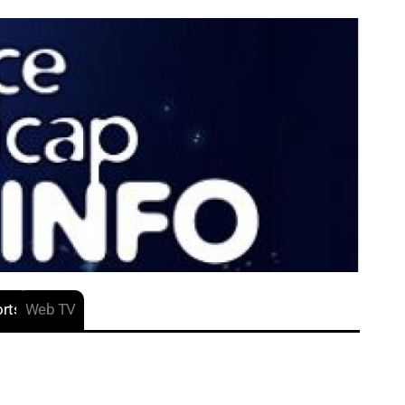
rts
Web TV