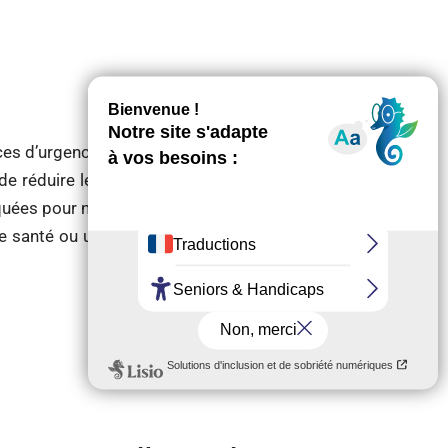
ces d’urgences, les Hôpitaux sont en manque de
réduire les lits en psychiatrie. Ce livre publié
ées pour nourrir la réflexion éthique sur le soin
de santé ou une société juste ? Peut-on « mettre